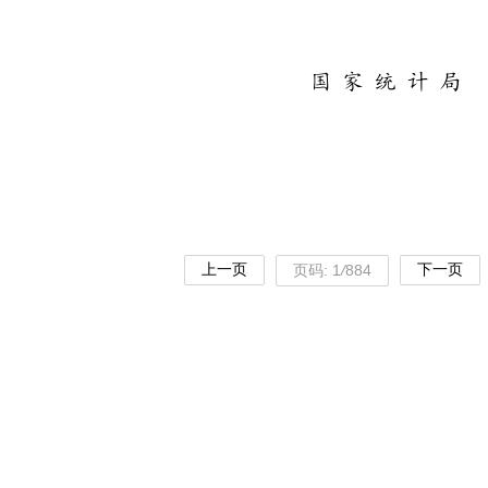
上一页
下一页
页码:
1
/
884