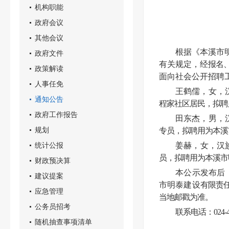
机构职能
政府会议
其他会议
根据《本溪市
政府文件
有关规定，经
报名
政策解读
面向社会公开招聘
人事任免
王鹤儒，女，
通知公告
程家社区居民，拟聘
政府工作报告
田东杰，男，
规划
专员，拟聘用为本溪
统计公报
姜赫，女，汉
员，拟聘用为本溪市
财政预决算
本公示发布后
建议提案
市明泰建设
有限责
应急管理
当地邮戳为准。
公务员招考
联系电话：024-44
随机抽查事项清单