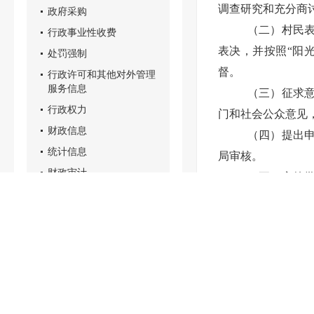
调查研究和充分商
政府采购
（二）村民表
行政事业性收费
表决，并按照“阳
处罚强制
督。
行政许可和其他对外管理
服务信息
（三）征求
行政权力
门和社会公众意见
财政信息
（四）提出
统计信息
局审核。
财政审计
（五）审核
意见，报区政府常
重点领域政务公开
（依法不予公开的
（六）报请
政府信息
（七）组织实
公开年报
委”和其他组织的
统一社会信用代码