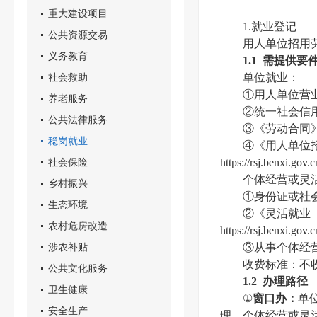
重大建设项目
1.就业登记
公共资源交易
用人单位招用
义务教育
1.1
需提供要
社会救助
单位就业：
①用人单位营
养老服务
②统一社会信
公共法律服务
③《劳动合同
稳岗就业
④《用人单位
社会保险
https://rsj.benxi.gov.c
个体经营或灵
乡村振兴
①身份证或社
生态环境
②《灵活就业
农村危房改造
https://rsj.benxi.gov.c
涉农补贴
③从事个体经
收费标准
：不
公共文化服务
1.2
办理路径
卫生健康
①
窗口办：
单
安全生产
理。个体经营或灵