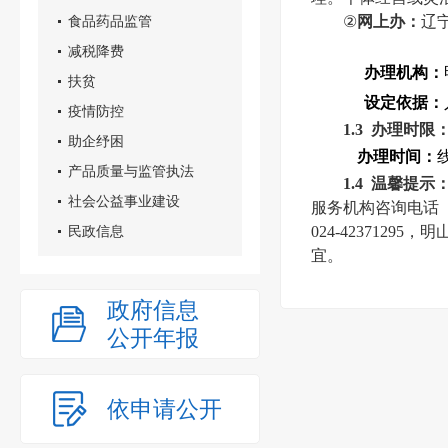
食品药品监管
②
网上办：
辽
减税降费
办理机构：
扶贫
设定依据：
疫情防控
1.3
办理时限
助企纾困
办理时间：
产品质量与监管执法
1.4
温馨提示
社会公益事业建设
服务机构咨询电话（本溪市
民政信息
024-42371295，
宜。
政府信息
公开年报
依申请公开