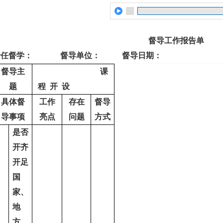
督导工作报告单
责任督学： 督导单位： 督导日期：
督导主
课
题
程 开 设
具体督
工作
存在
督导
导事项
亮点
问题
方式
是否
开齐
开足
国
家、
地
方、