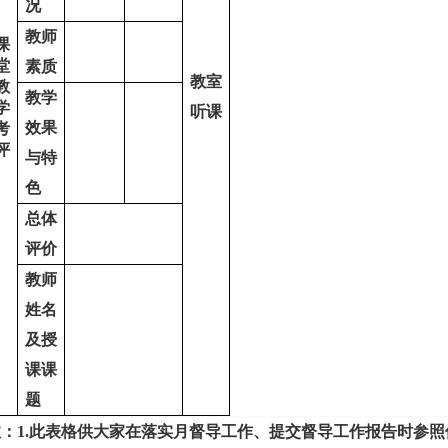
况
教师
课
堂
素质
教室
教
教学
学
听课
效果
考
评
与特
色
总体
评价
教师
姓名
及授
课课
题
注：1.此表格供大家在落实月督导工作、提交督导工作报告时参照