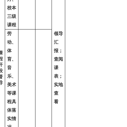
校本
三级
课程
劳
领导
动、
汇
体
报；
课
程
育、
查阅
开
音
课
设
乐、
表；
督
导
美术
实地
等课
查
程具
看
体落
实情