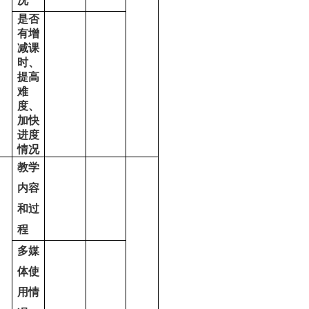
况
是否
有增
减课
时、
提高
难
度、
加快
进度
情况
教学
内容
和过
程
多媒
体使
用情