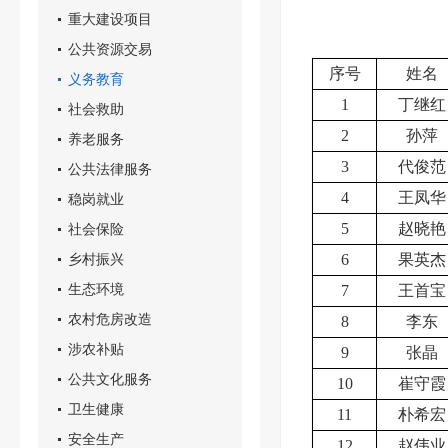
重大建设项目
公共资源交易
序号
姓名
义务教育
1
丁继红
社会救助
2
孙萍
养老服务
3
代俊范
公共法律服务
4
王凤华
稳岗就业
5
赵晓艳
社会保险
乡村振兴
6
果英杰
生态环境
7
王首宝
农村危房改造
8
李东
涉农补贴
9
张晶
公共文化服务
10
崔守霞
卫生健康
11
朴希宏
安全生产
12
赵伟业