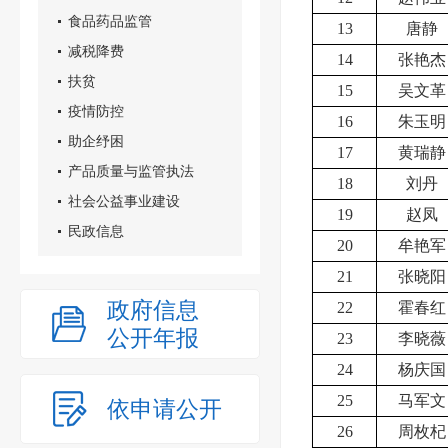
食品药品监管
13
唐静
减税降费
14
张艳杰
扶贫
15
吴文革
疫情防控
16
朱玉明
助企纾困
17
黄瑞静
产品质量与监管执法
18
刘丹
社会公益事业建设
19
赵凤
民政信息
20
牟艳军
21
张晓阳
政府信息
22
霍春红
公开年报
23
李晓薇
24
杨庆国
25
马军文
依申请公开
26
周枚杞