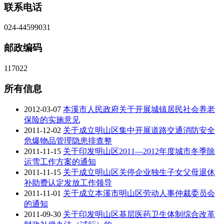
联系电话
024-44599031
邮政编码
117022
所有信息
2012-03-07
本溪市人民政府关于开展城镇居民社会养老
保险的实施意见
2011-12-02
关于成立明山区集中开展道路交通消防安全
危爆物品管理隐患排查整
2011-11-15
关于印发明山区2011—2012年度城市冬季除
运雪工作方案的通知
2011-11-15
关于成立明山区关停企业独生子女父母退休
补助费认定发放工作领导
2011-11-01
关于成立本溪市明山区劳动人事仲裁委员会
的通知
2011-09-30
关于印发明山区基层医药卫生体制综合改革