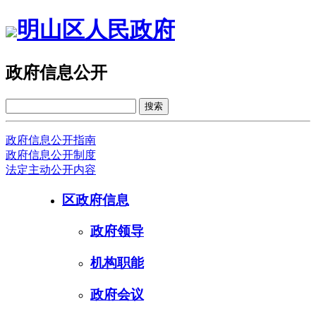
明山区人民政府
政府信息公开
政府信息公开指南
政府信息公开制度
法定主动公开内容
区政府信息
政府领导
机构职能
政府会议