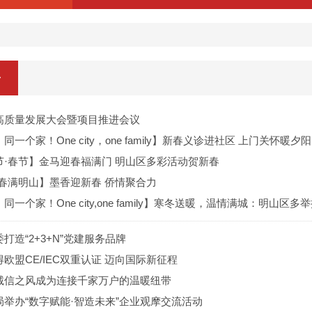
署
高质量发展大会暨项目推进会议
一个家！One city，one family】新春义诊进社区 上门关怀暖夕阳
节·春节】金马迎春福满门 明山区多彩活动贺新春
·春满明山】墨香迎新春 侨情聚合力
同一个家！One city,one family】寒冬送暖，温情满城：明山区
打造“2+3+N”党建服务品牌
欧盟CE/IEC双重认证 迈向国际新征程
诚信之风成为连接千家万户的温暖纽带
举办“数字赋能·智造未来”企业观摩交流活动