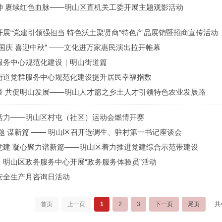
神 赓续红色血脉——明山区直机关工委开展主题观影活动
开展“党建引领强担当 特色沃土聚贤商”特色产品展销暨招商宣传活动
国庆 喜迎中秋” ——文化进万家惠民演出拉开帷幕
服务中心规范化建设｜明山街道篇
街道党群服务中心规范化建设提升居民幸福指数
量 共促明山发展——明山人才篇之乡土人才引领特色农业发展路
活力——明山区村屯（社区）运动会燃情开赛
题 谋新篇 —— 明山区召开选调生、驻村第一书记座谈会
党建 凝心聚力谱新篇——明山区着力推进党建综合示范带建设
】明山区政务服务中心开展“政务服务体验员”活动
安全生产月咨询日活动
首页
上一页
1
2
3
下一页
尾页
共