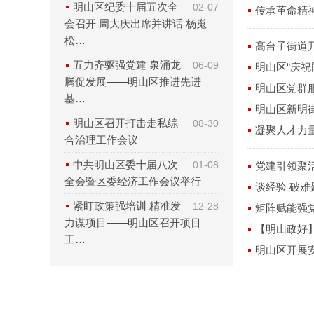
明山区纪委十届五次全
02-07
传承革命精
会召开 周大庆出席并讲话 杨嵬
松…
高台子街道
五力齐驱强党建 泉涌龙
06-09
明山区“庆祝
腾促发展——明山区推进先进
明山区党群
基…
明山区新明
明山区召开打击走私综
08-30
凝聚人才力
合治理工作会议
中共明山区委十届八次
01-08
党建引领聚
全会暨区委经济工作会议举行
谈经验 破难
紧盯政策强培训 精准发
12-28
矩阵赋能强
力谋项目——明山区召开项目
【明山政好
工…
明山区开展