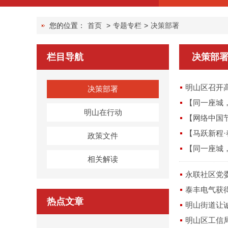
您的位置：
首页
>
专题专栏
>
决策部署
栏目导航
决策部
明山区召开
决策部署
【同一座城，同
明山在行动
【网络中国
【马跃新程
政策文件
【同一座城，
相关解读
永联社区党委
泰丰电气获得
热点文章
明山街道让
明山区工信局