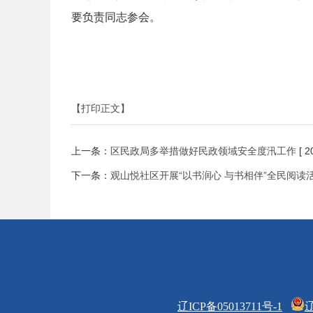
要负责同志参会。
【打印正文】
上一条：
区民政局多举措做好民政领域安全度汛工作
[ 2
下一条：
观山悦社区开展“以书润心 与书相伴”全民阅读
辽ICP备05013711号-1
辽