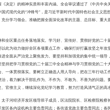
握《决定》的精神实质和丰富内涵。全会审议通过了《中共中央
国式现代化的“冲锋号”，是习近平新时代中国特色社会主义思想
，充分学习领会。准确把握全面深化改革的主题、总目标、重大
神和全区重点任务落地落实。学习好、宣传好、贯彻好党的二十
要以此为动力做好全区各项重点工作，确保打好打赢攻坚之年攻
推进全面从严治党上聚焦发力。要坚持和加强党的集中统一领导
要坚持把学习贯彻党的二十届三中全会精神与学习贯彻党的二十
会、一体贯彻落实。要树立正确选人用人导向，把在三年行动工
整治，着力解决干部乱作为、不作为、不敢为、不善为的问题。
义、官僚主义，继续深化党纪学习教育，努力打造风清气正的高
、太子河经济开发区领导班子成员，区法院院长、区检察院检察
开发区各内设机构主要负责同志；各街道党政主要负责同志；各