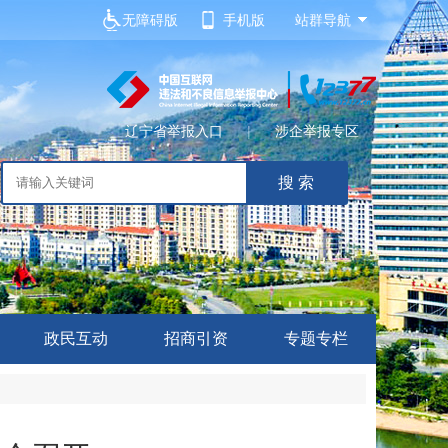
无障碍版
手机版
站群导航
辽宁省举报入口
|
涉企举报专区
政民互动
招商引资
专题专栏