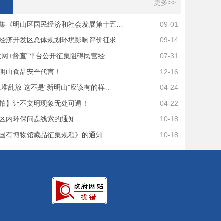
集
更多>>
集《明山区国民经济和社会发展第十五…
09-01
经济开发区总体规划环境影响评价征求…
09-14
联网+督查”平台公开征集阻碍民营经…
07-31
明山食品安全代言！
12-16
乱堆乱放 这不是“新明山”应该有的样…
04-24
拍】让不文明现象无处可遁！
04-22
区内环保问题线索的通知
10-18
国有博物馆藏品征集规程》的通知
10-18