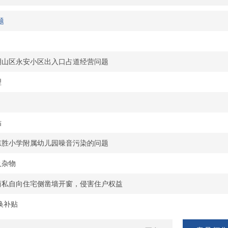
题
明山区永安小区出入口占道经营问题
理
贴
东胜小学附属幼儿园噪音污染的问题
及杂物
商私自向住宅侧凿墙开窗，侵害住户权益
置换补贴