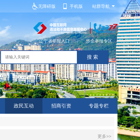
无障碍版
手机版
站群导航
辽宁省举报入口
|
涉企举报专区
政民互动
招商引资
专题专栏
更多>>