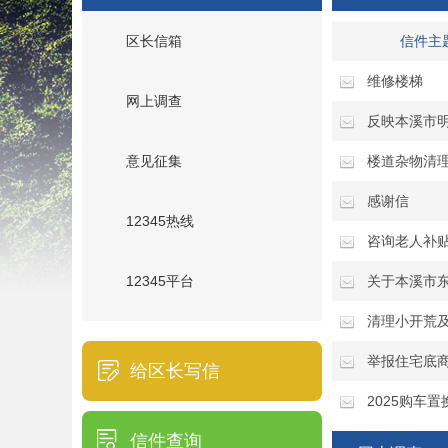
区长信箱
信件主
维修楼梯
网上调查
反映本溪市
意见征集
楼道杂物清
感谢信
12345热线
咨询老人补
12345平台
关于本溪市
清理小开荒
举报住宅底
给区长写信
2025购车
信件查询