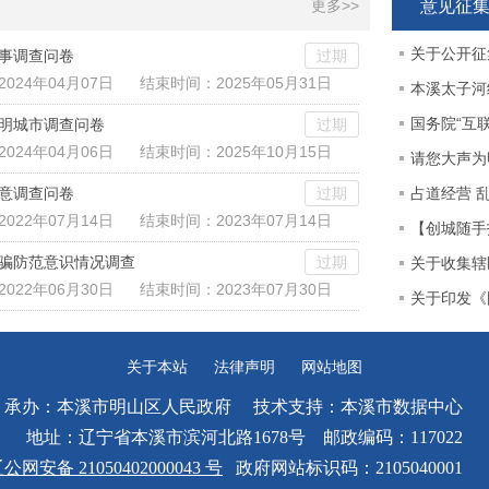
更多>>
意见征
关于公开征
事调查问卷
过期
2024年04月07日
结束时间：
2025年05月31日
本溪太子河
国务院“互
明城市调查问卷
过期
2024年04月06日
结束时间：
2025年10月15日
请您大声为
意调查问卷
过期
占道经营 
2022年07月14日
结束时间：
2023年07月14日
【创城随手
骗防范意识情况调查
过期
关于收集辖
2022年06月30日
结束时间：
2023年07月30日
关于印发《
关于本站
法律声明
网站地图
承办：本溪市明山区人民政府 技术支持：本溪市数据中心
地址：辽宁省本溪市滨河北路1678号 邮政编码：117022
公网安备 21050402000043 号
政府网站标识码：2105040001