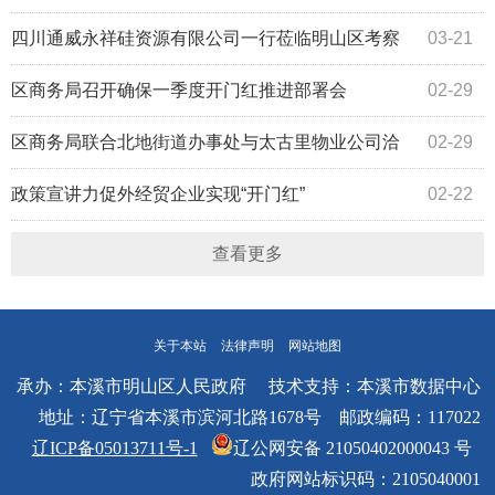
四川通威永祥硅资源有限公司一行莅临明山区考察
03-21
座谈
区商务局召开确保一季度开门红推进部署会
02-29
区商务局联合北地街道办事处与太古里物业公司洽
02-29
谈打造网红打卡地项目
政策宣讲力促外经贸企业实现“开门红”
02-22
查看更多
关于本站
法律声明
网站地图
承办：本溪市明山区人民政府 技术支持：本溪市数据中心
地址：辽宁省本溪市滨河北路1678号 邮政编码：117022
辽ICP备05013711号-1
辽公网安备 21050402000043 号
政府网站标识码：2105040001