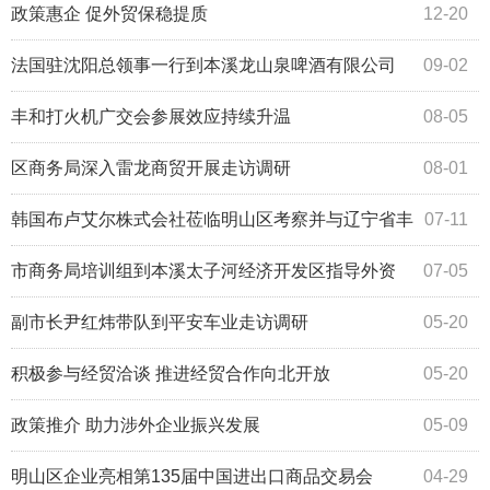
司、中能建湖南火电建设有限公司考察推进在谈项目
政策惠企 促外贸保稳提质
12-20
法国驻沈阳总领事一行到本溪龙山泉啤酒有限公司
09-02
参观考察
丰和打火机广交会参展效应持续升温
08-05
区商务局深入雷龙商贸开展走访调研
08-01
韩国布卢艾尔株式会社莅临明山区考察并与辽宁省丰
07-11
运新材料科技有限公司签订合作框架协议
市商务局培训组到本溪太子河经济开发区指导外资
07-05
外贸和招商引资工作
副市长尹红炜带队到平安车业走访调研
05-20
积极参与经贸洽谈 推进经贸合作向北开放
05-20
政策推介 助力涉外企业振兴发展
05-09
明山区企业亮相第135届中国进出口商品交易会
04-29