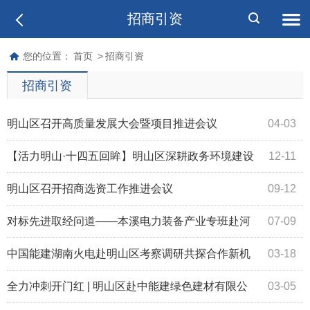
招商引资
您的位置：
首页
>
招商引资
招商引资
明山区召开高质量发展大会暨项目推进会议
04-03
【活力明山·十四五回眸】明山区深耕政务环境建设
12-11
“溪心办”“明山政好”双品牌赋能高质量发展
明山区召开招商选资工作推进会议
09-12
对标先进取经问道——本溪电力装备产业专班赴河
07-09
南考察学习谋发展
中国能建湖南火电赴明山区考察调研共探合作新机
03-18
遇
全力冲刺开门红 | 明山区赴中能建绿色建材有限公
03-05