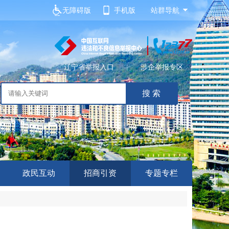
无障碍版
手机版
站群导航
辽宁省举报入口
|
涉企举报专区
政民互动
招商引资
专题专栏