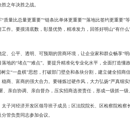
决胜之年决胜之战。
“质量比总量更重要”“链条比单体更重要”“落地比签约更重要
作。要摸清底数，彰显优势，精准发力，回答好明山“有什么”“需
稳定、公平、透明、可预期的营商环境，让企业家和群众畅享“明
落地的“堵点”“难点”。要提升精准化专业化水平，全面打造懂
固树立“一盘棋”思想，打破部门壁垒和条块分割，建立健全招商
稳商、富商的强大合力。要锤炼过硬作风，大力弘扬“严真细实
部署、亲自协调、亲自督办，压实招商选资责任，形成一级抓一
、太子河经济开发区领导班子成员；区法院院长、区检察院检察
及分管负责同志参加会议。