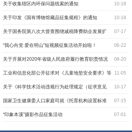
关于收集辖区内环保问题线索的通知
10-18
关于印发《国有博物馆藏品征集规程》的通知
10-18
关于国务院第八次大督查围绕减税降费助企发展扩
07-17
内需保就业保民生等工作征集问题线索的公告
“我心向党 爱在明山”短视频征集活动开始啦！
06-22
关于开展对2020年省级人民政府履行教育职责情况
08-20
满意度调查的公告
工业和信息化部公开征求对《儿童地垫安全要求》等
11-05
106项团体标准应用示范项目的意见
关于《科学技术活动违规行为处理规定（征求意见
10-17
稿）》公开征求意见的公告
国家卫生健康委人口家庭司就《托育机构设置标准
07-15
（试行）（征求意见稿）》《托育机构管理规范（试行）
“印象本溪”摄影作品征集活动
07-01
（征求意见稿）》征求意见