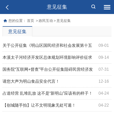
意见征集
您的位置：
首页
>
政民互动
>
意见征集
意见征集
关于公开征集《明山区国民经济和社会发展第十五
09-01
个五年规划》意见建议的公告
本溪太子河经济开发区总体规划环境影响评价征求
09-14
意见稿公示
国务院“互联网+督查”平台公开征集阻碍民营经济发
07-31
展壮大问题线索
请您大声为明山食品安全代言！
12-16
占道经营 乱堆乱放 这不是“新明山”应该有的样子！
04-24
【创城随手拍】让不文明现象无处可遁！
04-22