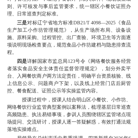
则、许可核发与事后监管要求，统一辖区小餐饮证照办
理、日常巡查判定标准。
三是
对标辽宁省地方标准DB21/T 4098—2025《食品
生产加工小作坊管理规范》，从生产场所布局、设备设
施、原料采购、过程管控、出厂查验、环境卫生等方面逐
项说明现场检查要点，规范食品小作坊建档与隐患排查流
程。
四是
详解国家市监总局123号令《网络餐饮服务经营
者落实食品安全主体责任监督管理规定》，划分外卖平
台、入网餐饮商户两方法定责任，明确平台资质核验、线
上信息公示、问题商户下架，以及线上经营门店后厨管
控、餐食配送、证照公示等实操监管内容。
授课过程中，授课人结合明山区小餐饮、小作坊、
网络餐饮行业监管典型案例以案释法，梳理基层日常巡查
高频隐患、执法易错事项，参训人员围绕辖区监管堵点现
场提问、交流研讨，授课人逐一答疑解惑，有效打通法规
落地实操难点。