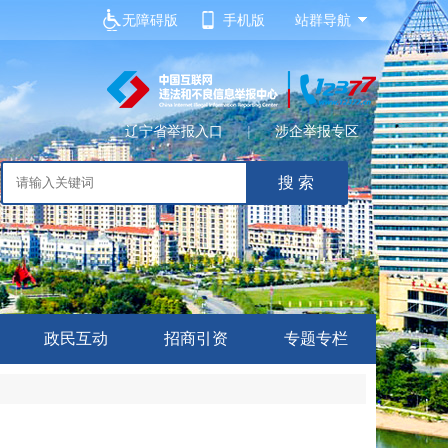
无障碍版
手机版
站群导航
辽宁省举报入口
|
涉企举报专区
政民互动
招商引资
专题专栏