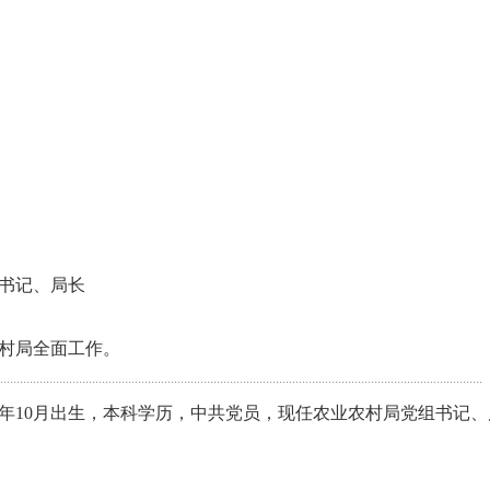
书记、局长
村局全面工作。
···················································································································································
78年10月出生，本科学历，中共党员，现任农业农村局党组书记