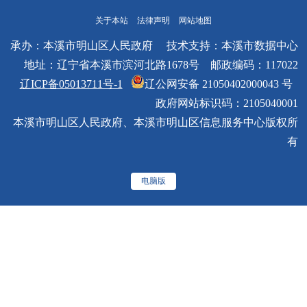
关于本站
法律声明
网站地图
1、
行政许
承办：本溪市明山区人民政府 技术支持：本溪市数据中心
本信
可、行政
地址：辽宁省本溪市滨河北路1678号 邮政编码：117022
2、
辽ICP备05013711号-1
辽公网安备 21050402000043 号
检查、行
案件情况疑难复杂，
3、
政府网站标识码：2105040001
2
政裁决、
涉及多个法律关系的
案件承办机构
录；
本溪市明山区人民政府、本溪市明山区信息服务中心版权所
其他行政
执法决定
4、
有
权力等执
鉴定
法决定
电脑版
6、