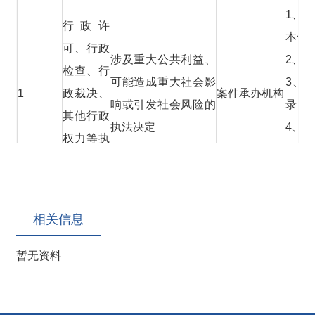
1、
行政许
本信
可、行政
涉及重大公共利益、
2、
检查、行
可能造成重大社会影
3、
1
政裁决、
案件承办机构
响或引发社会风险的
录；
其他行政
执法决定
4、
权力等执
鉴定
法决定
5、
相关信息
暂无资料