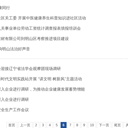
康同行
社区关工委 开展中医健康养生科普知识进社区活动
机关事业单位劳动工资统计调查报表填报培训会
建材有限公司到明山区考察推进项目建设
响明山法治好声音
会迎接辽宁省法学会观摩团现场调研
时代文明实践站开展 “讲文明 树新风”主题活动
深入企业进行调研，为推动企业健康发展蓄势增能
深入企业进行调研
安全生产工作会议
首页
上一页
2
3
4
5
6
7
8
9
10
下一页
尾页