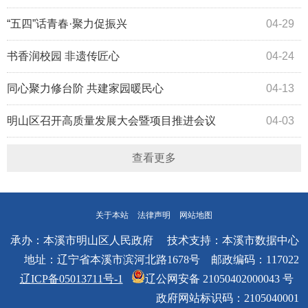
测试
“五四”话青春·聚力促振兴
04-29
书香润校园 非遗传匠心
04-24
同心聚力修台阶 共建家园暖民心
04-13
明山区召开高质量发展大会暨项目推进会议
04-03
查看更多
关于本站
法律声明
网站地图
承办：本溪市明山区人民政府 技术支持：本溪市数据中心
地址：辽宁省本溪市滨河北路1678号 邮政编码：117022
辽ICP备05013711号-1
辽公网安备 21050402000043 号
政府网站标识码：2105040001