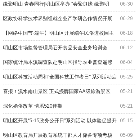
展
缘聚明山 青春同行|明山区举办 “会聚良缘·缘聚明
06-30
山”青年交友联谊活动
区政协科学技术界别组就企业产学研合作情况开展
06-29
调研协商活动
【网络中国节·端午】明山区开展端午民俗进校园主
06-18
题活动
明山区市场监督管理局召开食品安全业务培训会
06-12
国家统计局本溪调查队赴明山区指导农业普查遥感
06-04
测量工作
明山区科技活动周和“全国科技工作者日” 系列活动启
05-25
动
喜报！溪水南山景区 正式授牌国家AA级旅游景区
05-21
深化婚俗改革 情系520佳期
05-21
明山区开展“5·15政务公开日”系列活动 以体验促提升
05-15
以公开暖民心
明山区教育局开展教育系统干部人才储备专项考核
05-09