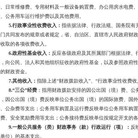
费、日常维修费、专用材料及一般设备购置费、办公用房水电费
费、公务用车运行维护费以及其他费用。
5.行政事业性收费收入：
指依据法律、行政法规、国务院有
部门共同发布的规章或者规定，省、自治区、直辖市人民政府财
所收取的各项收费收入。
6.政府性基金收入：
反应各级政府及其所属部门根据法律、
准，向公民、法人和其他组织征收的政府性基金，以及参照政府
途的财政资金。
7.其他收入：
指除上述“财政拨款收入”、“行政事业性收费收
8.“三公”经费
：指用财政拨款安排的因公出国（境）费、公
中，因公出国（境）费反映单位公务出国（境）的国际旅费、国
费、公杂费等支出；公务用车购置及运行费反映单位公务用车购
险费、安全奖励费用等支出；公务接待费反映单位按规定开支的
9.一般公共服务（类）财政事务（款）行政运行（项）：
反
业单位）的基本支出。