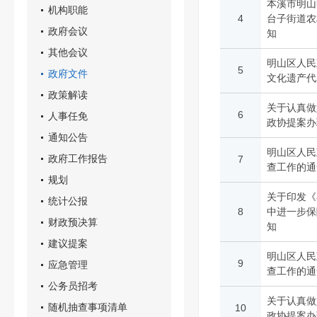
本溪市明山
机构职能
4
台子街道农
政府会议
知
其他会议
明山区人民
5
政府文件
文化遗产代
政策解读
关于认真做
6
人事任免
政协提案办
通知公告
明山区人民
政府工作报告
7
查工作的通
规划
关于印发《
统计公报
8
中进一步保
财政预决算
知
建议提案
明山区人民
9
应急管理
查工作的通
公务员招考
关于认真做
随机抽查事项清单
10
政协提案办