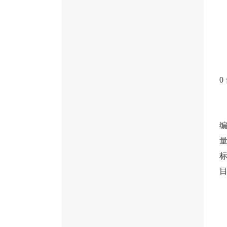
0
量
标
目