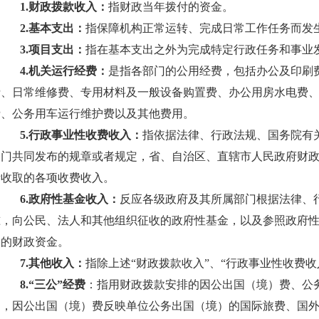
1.财政拨款收入：
指财政当年拨付的资金。
2.基本支出：
指保障机构正常运转、完成日常工作任务而发
3.项目支出：
指在基本支出之外为完成特定行政任务和事业
4.机关运行经费：
是指各部门的公用经费，包括办公及印刷
费、日常维修费、专用材料及一般设备购置费、办公用房水电费
费、公务用车运行维护费以及其他费用。
5.行政事业性收费收入：
指依据法律、行政法规、国务院有
部门共同发布的规章或者规定，省、自治区、直辖市人民政府财
所收取的各项收费收入。
6.政府性基金收入：
反应各级政府及其所属部门根据法律、
准，向公民、法人和其他组织征收的政府性基金，以及参照政府
途的财政资金。
7.其他收入：
指除上述“财政拨款收入”、“行政事业性收费收
8.“三公”经费
：指用财政拨款安排的因公出国（境）费、公
中，因公出国（境）费反映单位公务出国（境）的国际旅费、国