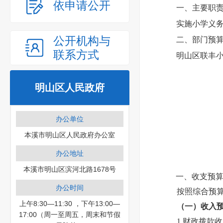
依申请公开
一、
主要职
实施小学义
公开机构与
二、
部门预
联系方式
明山区联丰
明山区人民政府
办公单位
本溪市明山区人民政府办公室
办公地址
本溪市明山区滨河北路1678号
一、收支预
办公时间
按照综合预
上午8:30—11:30 ，下午13:00—
（一）收入
17:00（周一至周五，周末和节假
1.财政拨款收入