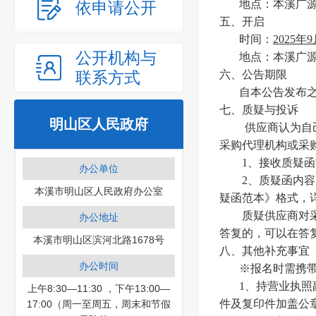
地点：本溪广源
依申请公开
五、开启
时间：
2025年
公开机构与
地点：本溪广源
联系方式
六、公告期限
自本公告发布之
七、质疑与投诉
明山区人民政府
供应商认为自
采购代理机构或采
1、接收质疑
办公单位
2、质疑函内
本溪市明山区人民政府办公室
疑函范本》格式，
质疑供应商对
办公地址
答复的，可以在答
本溪市明山区滨河北路1678号
八、其他补充事宜
办公时间
※报名时需携
1、持营业执
上午8:30—11:30 ，下午13:00—
件及复印件加盖公
17:00（周一至周五，周末和节假