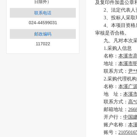
日除外）
及复印件加盖公章
2、法定代表
联系电话
3、投标人采取
024-44599031
4、本项目资
审核是否合格。
邮政编码
九、凡对本次
117022
1.采购人信息
名称：
本溪市
地址：
本溪市明
联系方式：
尹*华
2.采购代理机
名称：
本溪广
地 址：
本溪市
联系方式：
高*0
邮箱地址：
266
开户行：
中国
账户名称：
本
账号：
2105016