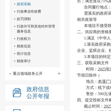
出；满意度在75
政府采购
合同履行地点
行政事业性收费
需落实的政府
处罚强制
相关政策等
本项目不接受
行政许可和其他对外管理
服务信息
二、供应商的资格
1.满足《中华
行政权力
2.落实政府采
财政信息
企业、监狱企业、
统计信息
3.本项目的特
财政审计
三、获取采购文件
时间：
2025年
重点领域政务公开
节假日除外 ）
地点：
本溪广
方式：线下或
政府信息
售价：500元/
公开年报
四、提交投标文件
截止时间：
20