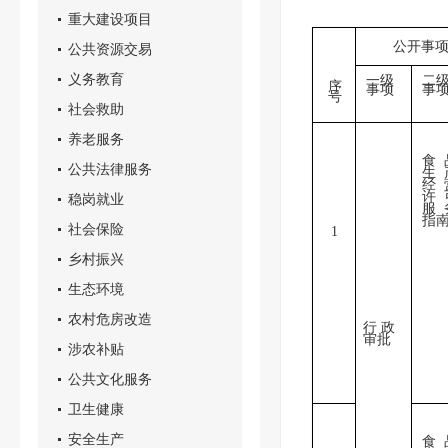
重大建设项目
公开事
公共资源交易
义务教育
一级
二
序
事项
事
号
社会救助
养老服务
食
公共法律服务
生
经
许
稳岗就业
服
指
社会保险
1
乡村振兴
生态环境
农村危房改造
行 政
审批
涉农补贴
公共文化服务
卫生健康
安全生产
食