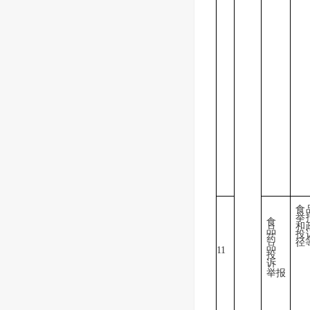
食
举
食
和
品
投
药
径
品
11
投
诉
举报