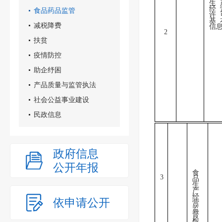
生
经
食品药品监管
许
基
减税降费
信
2
扶贫
疫情防控
助企纾困
产品质量与监管执法
社会公益事业建设
民政信息
政府信息
公开年报
食
3
品
生
产
经
依申请公开
营
监
督
检