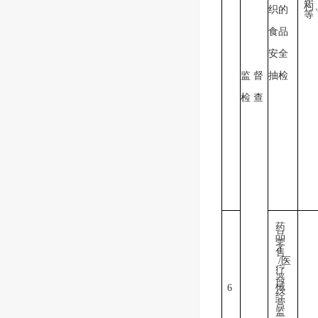
构
织的
等
食品
安全
监 督
抽检
检 查
药
品
零
售
/
医
疗
器
械
6
经
营
监