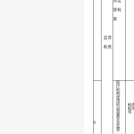
业监
督检
查
监督
检查
医
疗
机
构
使
用
药
检
品
标
质
等
量
安
全
8
监
督