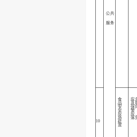
公共
服务
食
应
品
及
安
保
全
警
应
应
急
落
10
处
置