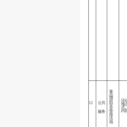
食
品
用
活
药
12
公共
地
安
式
全
内
服务
宣
传
活
动