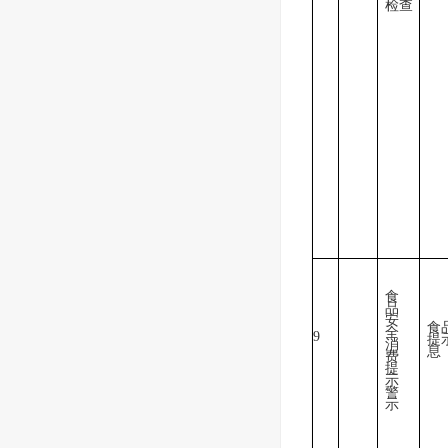
检查
食
品
安
食
全
9
提
消
息
费
提
示
警
示