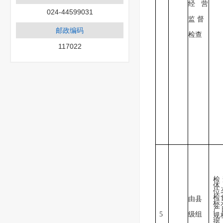
经 营
024-44599031
监 督
邮政编码
检查
117022
检
体
位
检
由县
标
产
5
级组
规
据